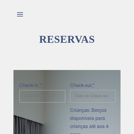
RESERVAS
Check-in
*
Check-out
*
Crianças: Berços
disponíveis para
crianças até aos 4