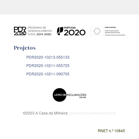
Projetos
PDR2020-10213-055133
PDR2020-10211-055725
PDR2020-10211-090705
©2023 A Casa da Milheira
| powered by esferacritica.pt
RNET n.º 10845